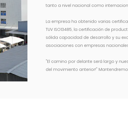
saludable.
tanto a nivel nacional como internacion
En resumen, la cinta méd
China es una cinta médica
La empresa ha obtenido varias certificac
Tiene una variedad de c
TUV ISO13485, la certificación de product
variedad de aplicaciones
sólida capacidad de desarrollo y su ex
pacientes y del personal 
asociaciones con empresas nacionales
heridas, fijación de disp
proporciona una experien
"El camino por delante será largo y nu
del movimiento anterior!" Mantendremo
mismo tiempo, el product
pies en la tierra, fabricaremos buenos
económicos, brindando a
salud de todo el pueblo.
adquisición flexibles. Ya
usuario individual, la ci
en China será su opción i