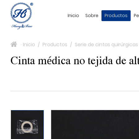
Inicio
Sobre
Productos
Pe
Inicio
/
Productos
/
Serie de cintas quirúrgicas
>
Cinta médica no tejida de a