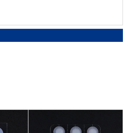
ustria médica, lo que la hace segura y confiable
: El uso de cinta no tejida es simple y conveniente,
bre la piel de los suministros médicos, sin
nes adicionales.
a no tejida tiene buena elasticidad y suavidad y
ente a la piel, lo que reduce las molestias y la
una experiencia de uso cómoda.
a cinta no tejida tiene una viscosidad y
stencia, puede mantener un efecto fijo durante
 ni falla fácilmente.
onal: la cinta no tejida se usa ampliamente en
s, como vendajes para heridas, equipos médicos
s, etc., para satisfacer diferentes necesidades