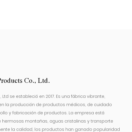
Ver más
 Se puede utilizar cinta para aislar áreas
piezas) )
c
nfecciones cruzadas y propagación.
El producto también es adecuado para el cuidado
mplo reparar distensiones musculares, esguinces
.
e usar la cinta, asegúrate de que tu piel esté limpia,
correcto: seleccione el tamaño correcto de cinta
ara asegurarse de que pueda cubrir
roducts Co., Ltd.
equerida.
td se estableció en 2017. Es una fábrica vibrante,
a: la cinta se adhiere firmemente a la piel para
a en la producción de productos médicos, de cuidado
me.
rrollo y fabricación de productos. La empresa está
ie la cinta periódicamente según lo recomiende
ne hermosas montañas, aguas cristalinas y transporte
uiera el apósito para mantener la herida limpia y
tamente la calidad, los productos han ganado popularidad