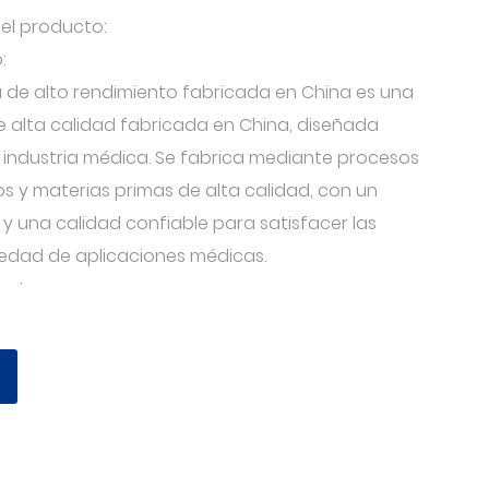
del producto:
:
a de alto rendimiento fabricada en China es una
e alta calidad fabricada en China, diseñada
 industria médica. Se fabrica mediante procesos
 y materias primas de alta calidad, con un
y una calidad confiable para satisfacer las
edad de aplicaciones médicas.
ucto:
ad: la cinta no tejida está hecha de material no
o tóxico e insípido, con buena permeabilidad al
l causar alergia o irritación en la piel.
nta no tejida tiene una adherencia de alta
ar firmemente sobre la piel, no se cae fácilmente,
lidad y seguridad de los suministros médicos.