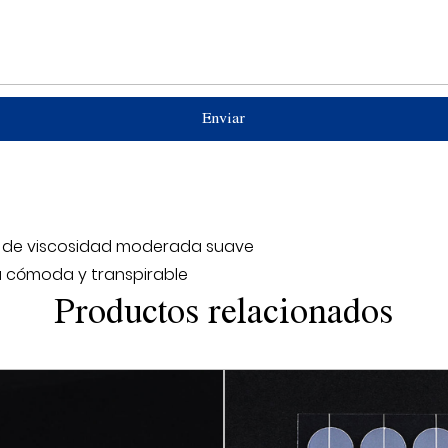
internacionales de la ind
de usar.
b. Eficiente y conveniente
y solo necesita fijarse so
herramientas ni operacio
C. Ajuste cómodo: la cint
puede ajustarse estrecham
fricción y proporciona 
e de viscosidad moderada suave
d. Duradera y duradera: l
a cómoda y transpirable
durabilidad de alta resi
Productos relacionados
mucho tiempo y no se cae
mi. Aplicación multifunci
diversos campos médico
fijos, fijación de vendaje