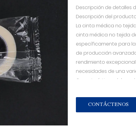
Descripción de detalles 
Descripción del producto
La cinta médica no tejid
cinta médica no tejida d
específicamente para la
de producción avanzados
rendimiento excepcional 
necesidades de una vari
Características del prod
a. Material de alta calid
tejido de grado médico n
CONTÁCTENOS
aire y suavidad, no es fáci
b. Alta adherencia: la ci
resistencia, se puede fij
para garantizar la estabi